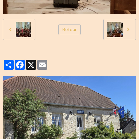
Retour
Partager
Facebook
X
Email