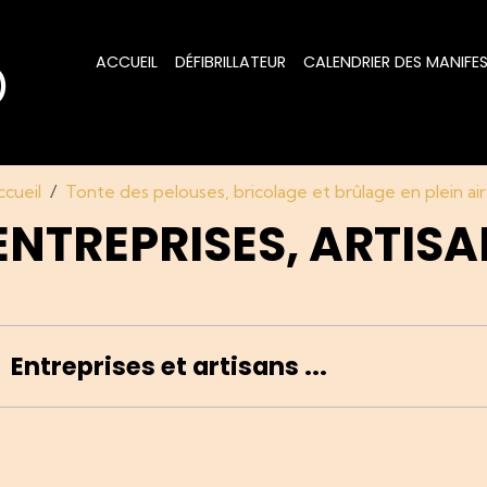
ACCUEIL
DÉFIBRILLATEUR
CALENDRIER DES MANIFE
)
ccueil
Tonte des pelouses, bricolage et brûlage en plein air
ENTREPRISES, ARTISAN
Entreprises et artisans ...