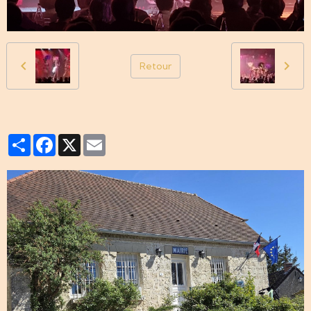
Retour
Partager
Facebook
X
Email