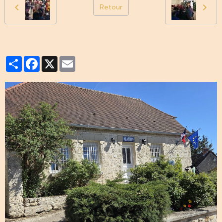
Retour
Partager
Facebook
X
Email