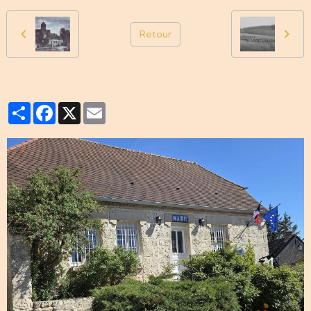
Retour
Partager
Facebook
X
Email