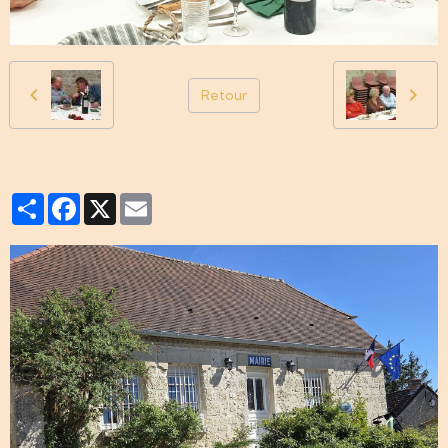
Retour
Partager
Facebook
X
Email