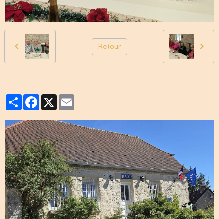
Retour
Partager
Facebook
X
Email