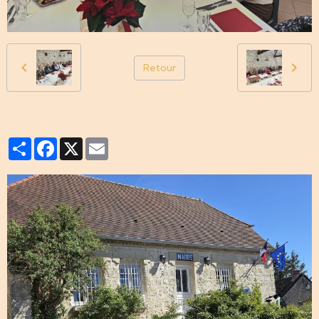
Retour
Partager
Facebook
X
Email